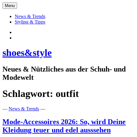
Skip
Menu
to
content
News & Trends
Styling & Tipps
Facebook:
Schuhe
Instagram:
shoes&style
shoes&style
Neues & Nützliches aus der Schuh- und
Modewelt
Schlagwort:
outfit
—
News & Trends
—
Mode-Accessoires 2026: So, wird Deine
Kleidung teuer und edel ausssehen