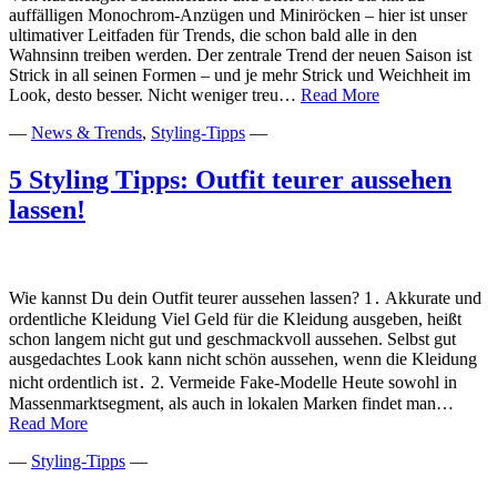
auffälligen Monochrom-Anzügen und Miniröcken – hier ist unser
ultimativer Leitfaden für Trends, die schon bald alle in den
Wahnsinn treiben werden. Der zentrale Trend der neuen Saison ist
Strick in all seinen Formen – und je mehr Strick und Weichheit im
Top
Look, desto besser. Nicht weniger treu…
Read More
20
—
News & Trends
,
Styling-Tipps
—
Trends
für
Herbst
5 Styling Tipps: Outfit teurer aussehen
und
lassen!
Winter
2021/22
Wie kannst Du dein Outfit teurer aussehen lassen? 1․ Akkurate und
ordentliche Kleidung Viel Geld für die Kleidung ausgeben, heißt
schon langem nicht gut und geschmackvoll aussehen. Selbst gut
ausgedachtes Look kann nicht schön aussehen, wenn die Kleidung
nicht ordentlich ist․ 2. Vermeide Fake-Modelle Heute sowohl in
Massenmarktsegment, als auch in lokalen Marken findet man…
5
Read More
Styling
—
Styling-Tipps
—
Tipps:
Outfit