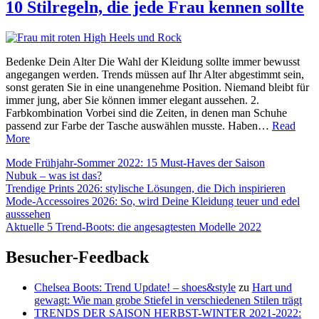
teurer
10 Stilregeln, die jede Frau kennen sollte
aussehen
lassen!
Bedenke Dein Alter Die Wahl der Kleidung sollte immer bewusst
angegangen werden. Trends müssen auf Ihr Alter abgestimmt sein,
sonst geraten Sie in eine unangenehme Position. Niemand bleibt für
immer jung, aber Sie können immer elegant aussehen. 2.
Farbkombination Vorbei sind die Zeiten, in denen man Schuhe
passend zur Farbe der Tasche auswählen musste. Haben…
Read
10
More
Stilregeln,
Mode Frühjahr-Sommer 2022: 15 Must-Haves der Saison
die
Nubuk – was ist das?
jede
Trendige Prints 2026: stylische Lösungen, die Dich inspirieren
Frau
Mode-Accessoires 2026: So, wird Deine Kleidung teuer und edel
kennen
ausssehen
sollte
Aktuelle 5 Trend-Boots: die angesagtesten Modelle 2022
Besucher-Feedback
Chelsea Boots: Trend Update! – shoes&style
zu
Hart und
gewagt: Wie man grobe Stiefel in verschiedenen Stilen trägt
TRENDS DER SAISON HERBST-WINTER 2021-2022: