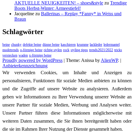
AKTUELLE NEUIGKEITEN! – shoes&style
zu
Trendige
Boots Herbst-Winter: Armeestiefel!
Jacqueline
zu
Ballerinas – Replay *Fanny* in Weiss und
Braun
Schlagwörter
beine
chunky
defekte beine
dünne beine
kaschieren
krumme
lackleder
ledermantel
modetrends
o-förmige beine
richtig stylen
rock
styling tipps
trends2021/2022
tricks
verstecken
waden
x-förmige beine
Proudly powered by WordPress
|
Theme: Anissa by
AlienWP
. |
Anbieterkennzeichnung
Wir verwenden Cookies, um Inhalte und Anzeigen zu
personalisieren, Funktionen für soziale Medien anbieten zu können
und die Zugriffe auf unsere Website zu analysieren. Außerdem
geben wir Informationen zu Ihrer Verwendung unserer Website an
unsere Partner für soziale Medien, Werbung und Analysen weiter.
Unsere Partner führen diese Informationen möglicherweise mit
weiteren Daten zusammen, die Sie ihnen bereitgestellt haben oder
die sie im Rahmen Ihrer Nutzung der Dienste gesammelt haben.