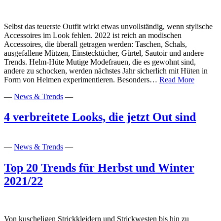
Selbst das teuerste Outfit wirkt etwas unvollständig, wenn stylische
Accessoires im Look fehlen. 2022 ist reich an modischen
Accessoires, die überall getragen werden: Taschen, Schals,
ausgefallene Mützen, Einstecktücher, Gürtel, Sautoir und andere
Trends. Helm-Hüte Mutige Modefrauen, die es gewohnt sind,
andere zu schocken, werden nächstes Jahr sicherlich mit Hüten in
Mode-
Form von Helmen experimentieren. Besonders…
Read More
Accessoi
—
News & Trends
—
2026:
So,
wird
4 verbreitete Looks, die jetzt Out sind
Deine
Kleidun
teuer
—
News & Trends
—
und
edel
Top 20 Trends für Herbst und Winter
aussseh
2021/22
Von kuscheligen Strickkleidern und Strickwesten bis hin zu