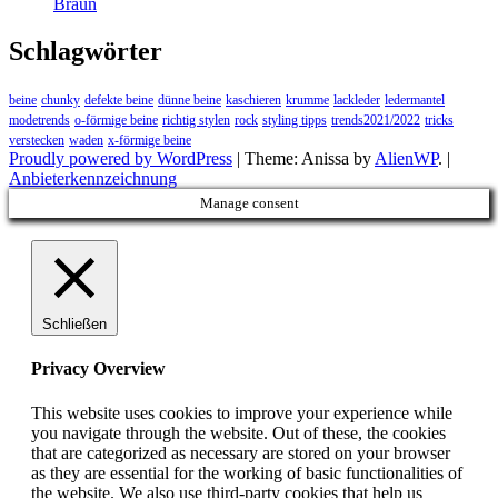
Braun
Schlagwörter
beine
chunky
defekte beine
dünne beine
kaschieren
krumme
lackleder
ledermantel
modetrends
o-förmige beine
richtig stylen
rock
styling tipps
trends2021/2022
tricks
verstecken
waden
x-förmige beine
Proudly powered by WordPress
|
Theme: Anissa by
AlienWP
. |
Anbieterkennzeichnung
Manage consent
Schließen
Privacy Overview
This website uses cookies to improve your experience while
you navigate through the website. Out of these, the cookies
that are categorized as necessary are stored on your browser
as they are essential for the working of basic functionalities of
the website. We also use third-party cookies that help us