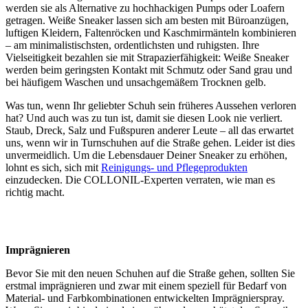
werden sie als Alternative zu hochhackigen Pumps oder Loafern
getragen. Weiße Sneaker lassen sich am besten mit Büroanzügen,
luftigen Kleidern, Faltenröcken und Kaschmirmänteln kombinieren
– am minimalistischsten, ordentlichsten und ruhigsten. Ihre
Vielseitigkeit bezahlen sie mit Strapazierfähigkeit: Weiße Sneaker
werden beim geringsten Kontakt mit Schmutz oder Sand grau und
bei häufigem Waschen und unsachgemäßem Trocknen gelb.
Was tun, wenn Ihr geliebter Schuh sein früheres Aussehen verloren
hat? Und auch was zu tun ist, damit sie diesen Look
nie verliert.
Staub, Dreck, Salz und Fußspuren anderer Leute – all das erwartet
uns, wenn wir in Turnschuhen auf die Straße gehen. Leider ist dies
unvermeidlich. Um die Lebensdauer Deiner Sneaker zu erhöhen,
lohnt es sich, sich mit
Reinigungs- und Pflegeprodukten
einzudecken. Die COLLONIL-Experten verraten, wie man es
richtig macht.
Imprägnieren
Bevor Sie mit den neuen Schuhen auf die Straße gehen, sollten Sie
erstmal imprägnieren und zwar mit einem speziell für Bedarf von
Material- und Farbkombinationen entwickelten Imprägnierspray.