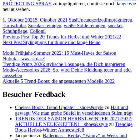
PROTECTING SPRAY
zu imprägnieren, damit sie noch lange wie
neu aussehen.
1. Oktober 2021
5. Oktober 2021
Susi
Uncategorized
Imprägnieren
,
Turnschuhe
,
Sneaker reinigen
,
weiße Sohle reinigen
,
sneaker
,
Schuhpflege
,
Collonil
Beitragsnavigation
Previous Post
Top 20 Trends für Herbst und Winter 2021/22
Next Post
Stylingtipps für dünne und lange Beine
Mode Frühjahr-Sommer 2022: 15 Must-Haves der Saison
Nubuk – was ist das?
Trendige Prints 2026: stylische Lösungen, die Dich inspirieren
Mode-Accessoires 2026: So, wird Deine Kleidung teuer und edel
ausssehen
Aktuelle 5 Trend-Boots: die angesagtesten Modelle 2022
Besucher-Feedback
Chelsea Boots: Trend Update! – shoes&style
zu
Hart und
gewagt: Wie man grobe Stiefel in verschiedenen Stilen trägt
TRENDS DER SAISON HERBST-WINTER 2021-2022:
AKTUELLE NEUIGKEITEN! – shoes&style
zu
Trendige
Boots Herbst-Winter: Armeestiefel!
Jacqueline
zu
Ballerinas – Replay *Fanny* in Weiss und