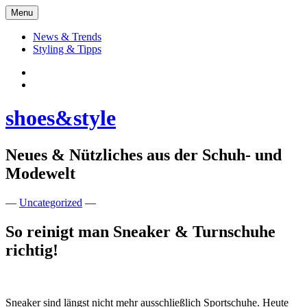
Skip
Menu
to
content
News & Trends
Styling & Tipps
Facebook:
Schuhe
Instagram:
shoes&style
shoes&style
Neues & Nützliches aus der Schuh- und
Modewelt
—
Uncategorized
—
So reinigt man Sneaker & Turnschuhe
richtig!
Sneaker sind längst nicht mehr ausschließlich Sportschuhe. Heute