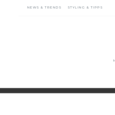
Skip
NEWS & TRENDS
STYLING & TIPPS
to
content