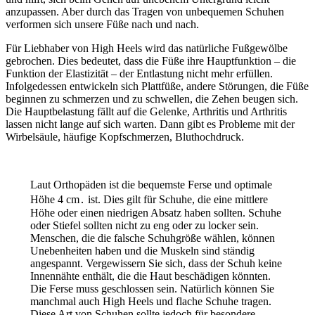
anzupassen. Aber durch das Tragen von unbequemen Schuhen
verformen sich unsere Füße nach und nach.
Für Liebhaber von High Heels wird das natürliche Fußgewölbe
gebrochen. Dies bedeutet, dass die Füße ihre Hauptfunktion – die
Funktion der Elastizität – der Entlastung nicht mehr erfüllen.
Infolgedessen entwickeln sich Plattfüße, andere Störungen, die Füße
beginnen zu schmerzen und zu schwellen, die Zehen beugen sich.
Die Hauptbelastung fällt auf die Gelenke, Arthritis und Arthritis
lassen nicht lange auf sich warten. Dann gibt es Probleme mit der
Wirbelsäule, häufige Kopfschmerzen, Bluthochdruck.
Laut Orthopäden ist die bequemste Ferse und optimale
Höhe 4 cm․ ist. Dies gilt für Schuhe, die eine mittlere
Höhe oder einen niedrigen Absatz haben sollten. Schuhe
oder Stiefel sollten nicht zu eng oder zu locker sein.
Menschen, die die falsche Schuhgröße wählen, können
Unebenheiten haben und die Muskeln sind ständig
angespannt. Vergewissern Sie sich, dass der Schuh keine
Innennähte enthält, die die Haut beschädigen könnten.
Die Ferse muss geschlossen sein. Natürlich können Sie
manchmal auch High Heels und flache Schuhe tragen.
Diese Art von Schuhen sollte jedoch für besondere