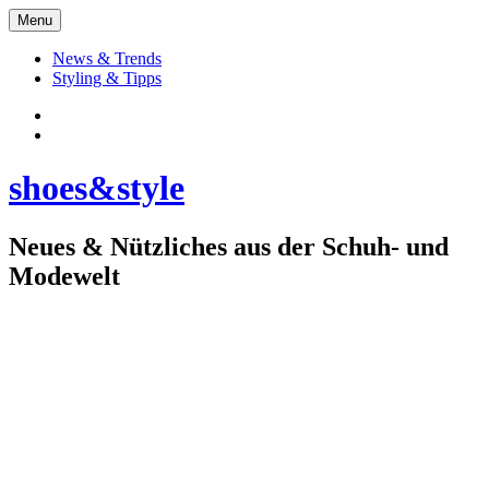
Skip
Menu
to
content
News & Trends
Styling & Tipps
Facebook:
Schuhe
Instagram:
shoes&style
shoes&style
Neues & Nützliches aus der Schuh- und
Modewelt