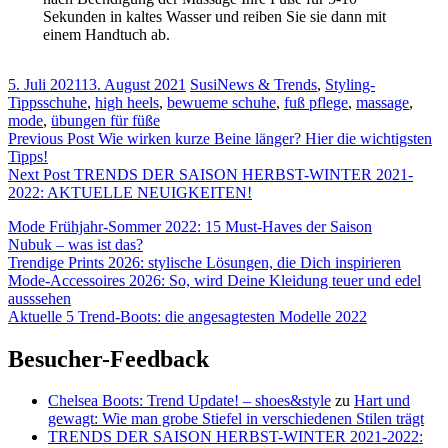
Sekunden in kaltes Wasser und reiben Sie sie dann mit
einem Handtuch ab.
5. Juli 2021
13. August 2021
Susi
News & Trends
,
Styling-
Tipps
schuhe
,
high heels
,
bewueme schuhe
,
fuß pflege
,
massage
,
mode
,
übungen für füße
Beitragsnavigation
Previous Post
Wie wirken kurze Beine länger? Hier die wichtigsten
Tipps!
Next Post
TRENDS DER SAISON HERBST-WINTER 2021-
2022: AKTUELLE NEUIGKEITEN!
Mode Frühjahr-Sommer 2022: 15 Must-Haves der Saison
Nubuk – was ist das?
Trendige Prints 2026: stylische Lösungen, die Dich inspirieren
Mode-Accessoires 2026: So, wird Deine Kleidung teuer und edel
ausssehen
Aktuelle 5 Trend-Boots: die angesagtesten Modelle 2022
Besucher-Feedback
Chelsea Boots: Trend Update! – shoes&style
zu
Hart und
gewagt: Wie man grobe Stiefel in verschiedenen Stilen trägt
TRENDS DER SAISON HERBST-WINTER 2021-2022: