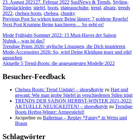
23. August 2021
27. Februar 2022
Susi
News & Trends
,
Styling-
Tipps
lackleder
,
stiefel
,
boots
,
plateauschuhe
,
trend
,
absatz
,
trends
2022
,
chelsea boots
,
chelsea
,
chunky
Beitragsnavigation
Previous Post
So wirken kurze Beine länger: 7 goldene Regeln!
Next Post
Krumme Beine kaschieren… So geht es!
Mode Frühjahr-Sommer 2022: 15 Must-Haves der Saison
Nubuk – was ist das?
Trendige Prints 2026: stylische Lösungen, die Dich inspirieren
Mode-Accessoires 2026: So, wird Deine Kleidung teuer und edel
ausssehen
Aktuelle 5 Trend-Boots: die angesagtesten Modelle 2022
Besucher-Feedback
Chelsea Boots: Trend Update! – shoes&style
zu
Hart und
gewagt: Wie man grobe Stiefel in verschiedenen Stilen trägt
TRENDS DER SAISON HERBST-WINTER 2021-2022:
AKTUELLE NEUIGKEITEN! – shoes&style
zu
Trendige
Boots Herbst-Winter: Armeestiefel!
Jacqueline
zu
Ballerinas – Replay *Fanny* in Weiss und
Braun
Schlagwörter