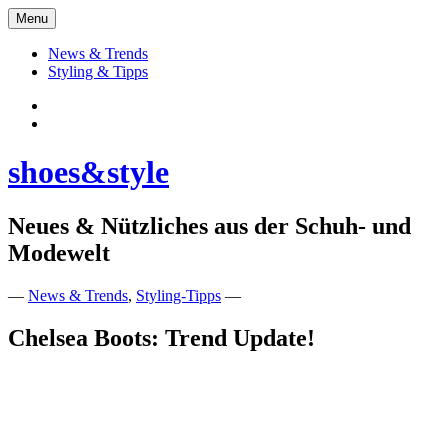
Skip
Menu
to
content
News & Trends
Styling & Tipps
Facebook:
Schuhe
Instagram:
shoes&style
shoes&style
Neues & Nützliches aus der Schuh- und
Modewelt
—
News & Trends
,
Styling-Tipps
—
Chelsea Boots: Trend Update!