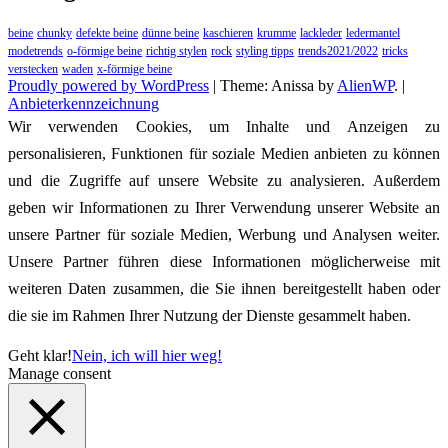
beine
chunky
defekte beine
dünne beine
kaschieren
krumme
lackleder
ledermantel
modetrends
o-förmige beine
richtig stylen
rock
styling tipps
trends2021/2022
tricks
verstecken
waden
x-förmige beine
Proudly powered by WordPress
|
Theme: Anissa by
AlienWP
. |
Anbieterkennzeichnung
Wir verwenden Cookies, um Inhalte und Anzeigen zu
personalisieren, Funktionen für soziale Medien anbieten zu können
und die Zugriffe auf unsere Website zu analysieren. Außerdem
geben wir Informationen zu Ihrer Verwendung unserer Website an
unsere Partner für soziale Medien, Werbung und Analysen weiter.
Unsere Partner führen diese Informationen möglicherweise mit
weiteren Daten zusammen, die Sie ihnen bereitgestellt haben oder
die sie im Rahmen Ihrer Nutzung der Dienste gesammelt haben.
Geht klar!
Nein, ich will hier weg!
Manage consent