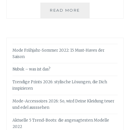
10
READ MORE
STILREGELN,
DIE
JEDE
FRAU
KENNEN
SOLLTE
Mode Frühjahr-Sommer 2022: 15 Must-Haves der
Saison
Nubuk – was ist das?
Trendige Prints 2026: stylische Lösungen, die Dich
inspirieren
Mode-Accessoires 2026: So, wird Deine Kleidung teuer
und edel ausssehen
Aktuelle 5 Trend-Boots: die angesagtesten Modelle
2022