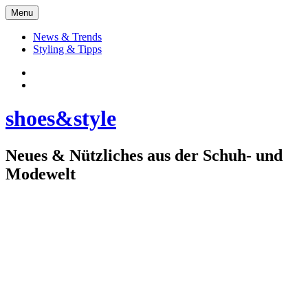
Skip
Menu
to
content
News & Trends
Styling & Tipps
Facebook:
Schuhe
Instagram:
shoes&style
shoes&style
Neues & Nützliches aus der Schuh- und
Modewelt