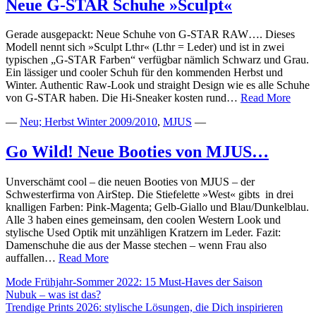
Neue G-STAR Schuhe »Sculpt«
Gerade ausgepackt: Neue Schuhe von G-STAR RAW…. Dieses
Modell nennt sich »Sculpt Lthr« (Lthr = Leder) und ist in zwei
typischen „G-STAR Farben“ verfügbar nämlich Schwarz und Grau.
Ein lässiger und cooler Schuh für den kommenden Herbst und
Winter. Authentic Raw-Look und straight Design wie es alle Schuhe
Neue
von G-STAR haben. Die Hi-Sneaker kosten rund…
Read More
G-
—
Neu; Herbst Winter 2009/2010
,
MJUS
—
STA
Schu
»Scul
Go Wild! Neue Booties von MJUS…
Unverschämt cool – die neuen Booties von MJUS – der
Schwesterfirma von AirStep. Die Stiefelette »West« gibts in drei
knalligen Farben: Pink-Magenta; Gelb-Giallo und Blau/Dunkelblau.
Alle 3 haben eines gemeinsam, den coolen Western Look und
stylische Used Optik mit unzähligen Kratzern im Leder. Fazit:
Damenschuhe die aus der Masse stechen – wenn Frau also
Go
auffallen…
Read More
Wild!
Mode Frühjahr-Sommer 2022: 15 Must-Haves der Saison
Neue
Nubuk – was ist das?
Booties
Trendige Prints 2026: stylische Lösungen, die Dich inspirieren
von