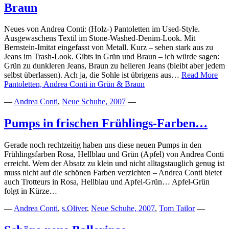
Braun
Neues von Andrea Conti: (Holz-) Pantoletten im Used-Style.
Ausgewaschens Textil im Stone-Washed-Denim-Look. Mit
Bernstein-Imitat eingefasst von Metall. Kurz – sehen stark aus zu
Jeans im Trash-Look. Gibts in Grün und Braun – ich würde sagen:
Grün zu dunkleren Jeans, Braun zu helleren Jeans (bleibt aber jedem
selbst überlassen). Ach ja, die Sohle ist übrigens aus…
Read More
Pantoletten, Andrea Conti in Grün & Braun
—
Andrea Conti
,
Neue Schuhe, 2007
—
Pumps in frischen Frühlings-Farben…
Gerade noch rechtzeitig haben uns diese neuen Pumps in den
Frühlingsfarben Rosa, Hellblau und Grün (Apfel) von Andrea Conti
erreicht. Wem der Absatz zu klein und nicht alltagstauglich genug ist
muss nicht auf die schönen Farben verzichten – Andrea Conti bietet
auch Trotteurs in Rosa, Hellblau und Apfel-Grün… Apfel-Grün
folgt in Kürze…
—
Andrea Conti
,
s.Oliver
,
Neue Schuhe, 2007
,
Tom Tailor
—