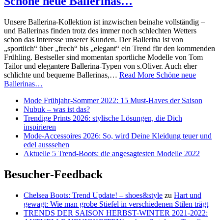
Schöne neue Ballerinas…
Unsere Ballerina-Kollektion ist inzwischen beinahe vollständig –
und Ballerinas finden trotz des immer noch schlechten Wetters
schon das Interesse unserer Kunden. Der Ballerina ist von
„sportlich“ über „frech“ bis „elegant“ ein Trend für den kommenden
Frühling. Bestseller sind momentan sportliche Modelle von Tom
Tailor und elegantere Ballerina-Typen von s.Oliver. Auch eher
schlichte und bequeme Ballerinas,…
Read More
Schöne neue
Ballerinas…
Mode Frühjahr-Sommer 2022: 15 Must-Haves der Saison
Nubuk – was ist das?
Trendige Prints 2026: stylische Lösungen, die Dich
inspirieren
Mode-Accessoires 2026: So, wird Deine Kleidung teuer und
edel ausssehen
Aktuelle 5 Trend-Boots: die angesagtesten Modelle 2022
Besucher-Feedback
Chelsea Boots: Trend Update! – shoes&style
zu
Hart und
gewagt: Wie man grobe Stiefel in verschiedenen Stilen trägt
TRENDS DER SAISON HERBST-WINTER 2021-2022: