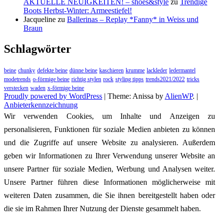
AKTUELLE NEUIGKEITEN! – shoes&style
zu
Trendige
Boots Herbst-Winter: Armeestiefel!
Jacqueline
zu
Ballerinas – Replay *Fanny* in Weiss und
Braun
Schlagwörter
beine
chunky
defekte beine
dünne beine
kaschieren
krumme
lackleder
ledermantel
modetrends
o-förmige beine
richtig stylen
rock
styling tipps
trends2021/2022
tricks
verstecken
waden
x-förmige beine
Proudly powered by WordPress
|
Theme: Anissa by
AlienWP
. |
Anbieterkennzeichnung
Wir verwenden Cookies, um Inhalte und Anzeigen zu
personalisieren, Funktionen für soziale Medien anbieten zu können
und die Zugriffe auf unsere Website zu analysieren. Außerdem
geben wir Informationen zu Ihrer Verwendung unserer Website an
unsere Partner für soziale Medien, Werbung und Analysen weiter.
Unsere Partner führen diese Informationen möglicherweise mit
weiteren Daten zusammen, die Sie ihnen bereitgestellt haben oder
die sie im Rahmen Ihrer Nutzung der Dienste gesammelt haben.