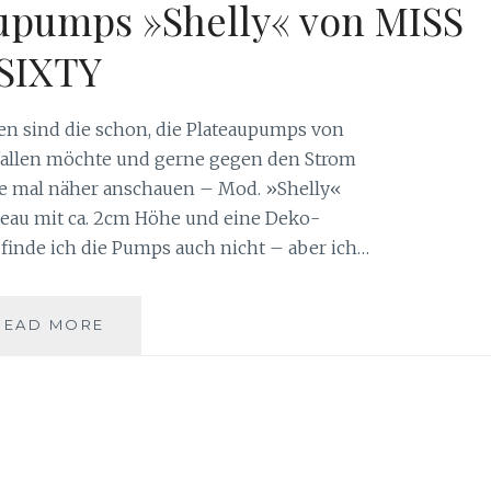
upumps »Shelly« von MISS
SIXTY
n sind die schon, die Plateaupumps von
ffallen möchte und gerne gegen den Strom
he mal näher anschauen – Mod. »Shelly«
ateau mit ca. 2cm Höhe und eine Deko-
inde ich die Pumps auch nicht – aber ich…
ABGEFAHREN!?
READ MORE
PLATEAUPUMPS
»SHELLY«
VON
MISS
SIXTY