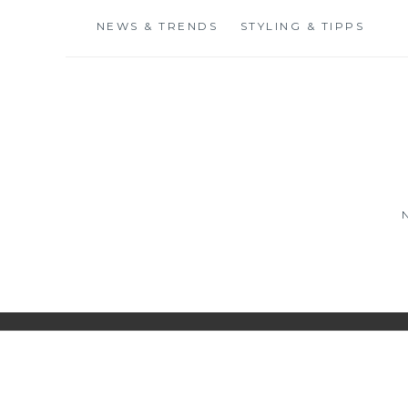
Skip
NEWS & TRENDS
STYLING & TIPPS
to
content