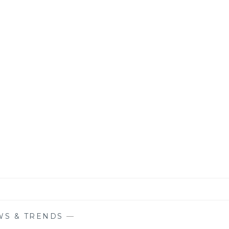
WS & TRENDS
—